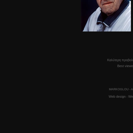
Καλύτερη προβολ
Best viewe
MARKOGLOU - A
Web design
We
-